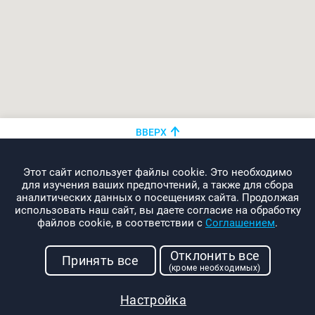
ВВЕРХ
+375 (44)
показать номер
Этот сайт использует файлы cookie. Это необходимо
info@promo-webcom.by
для изучения ваших предпочтений, а также для сбора
аналитических данных о посещениях сайта. Продолжая
использовать наш сайт, вы даете согласие на обработку
файлов cookie, в соответствии с
Соглашением
.
© 2000-2026. Webcom Performance
Отклонить все
г. Минск, ул. Свердлова, 11-332
Принять все
(кроме необходимых)
УНП: 190437288
Условия использования
Настройка
Политика конфиденциальности