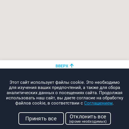
ВВЕРХ
+375 (44)
показать номер
Этот сайт использует файлы cookie. Это необходимо
info@promo-webcom.by
для изучения ваших предпочтений, а также для сбора
аналитических данных о посещениях сайта. Продолжая
использовать наш сайт, вы даете согласие на обработку
файлов cookie, в соответствии с
Соглашением
.
© 2000-2026. Webcom Performance
Отклонить все
г. Минск, ул. Свердлова, 11-332
Принять все
(кроме необходимых)
УНП: 190437288
Условия использования