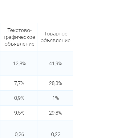
Текстово-
Товарное
графическое
объявление
объявление
12,8%
41,9%
7,7%
28,3%
0,9%
1%
9,5%
29,8%
0,26
0,22