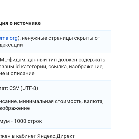
ия о источнике
ema.org
), ненужные страницы скрыты от
дексации
YML-фидам, данный тип должен содержать
указаны id категории, ссылка, изображение,
ие и описание
ат: CSV (UTF-8)
писание, минимальная стоимость, валюта,
зображение
мум - 1000 строк
ужен в кабинет Яндекс.Директ