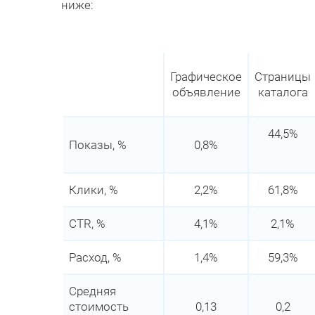
ниже:
Графическое
Страницы
объявление
каталога
44,5%
Показы, %
0,8%
Клики, %
2,2%
61,8%
CTR, %
4,1%
2,1%
Расход, %
1,4%
59,3%
Средняя
стоимость
0,13
0,2