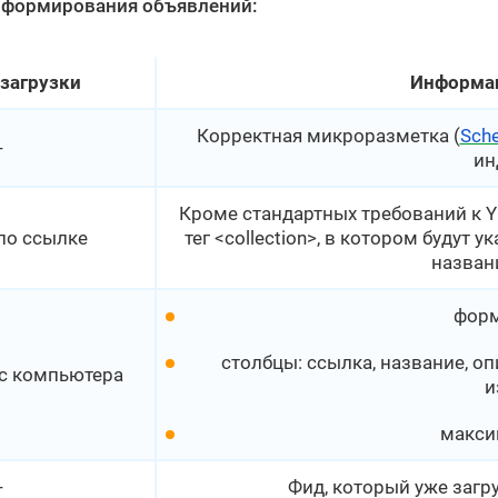
в формирования объявлений:
загрузки
Информац
Корректная микроразметка (
Sch
-
ин
Кроме стандартных требований к 
по ссылке
тег <collection>, в котором будут 
назван
форм
столбцы: ссылка, название, о
 с компьютера
и
макси
-
Фид, который уже загр