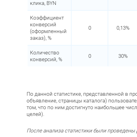
клика, BYN
Коэффициент
конверсий
0
0,13%
(оформленный
заказ), %
Количество
0
30%
конверсий, %
По данной статистике, представленной в п
объявление, страницы каталога) пользовате
том, что по ним достигнуто наибольшее чи
целей).
После анализа статистики были проведены