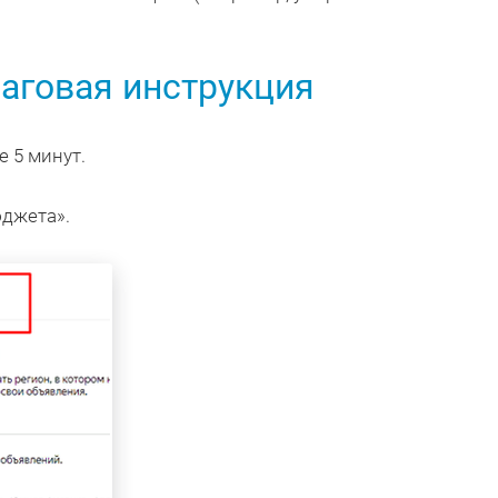
аговая инструкция
е 5 минут.
юджета».