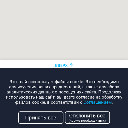
ВВЕРХ
+375 (44)
показать номер
Этот сайт использует файлы cookie. Это необходимо
info@promo-webcom.by
для изучения ваших предпочтений, а также для сбора
аналитических данных о посещениях сайта. Продолжая
использовать наш сайт, вы даете согласие на обработку
файлов cookie, в соответствии с
Соглашением
.
© 2000-2026. Webcom Performance
Отклонить все
г. Минск, ул. Свердлова, 11-332
Принять все
(кроме необходимых)
УНП: 190437288
Условия использования