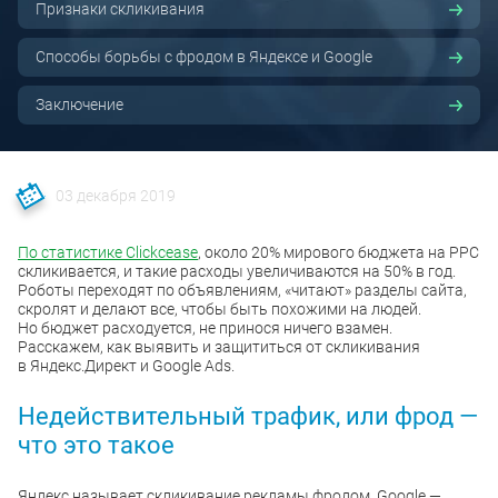
Признаки скликивания
Способы борьбы с фродом в Яндексе и Google
Заключение
03 декабря 2019
По статистике Clickcease
, около 20% мирового бюджета на PPC
скликивается, и такие расходы увеличиваются на 50% в год.
Роботы переходят по объявлениям, «читают» разделы сайта,
скролят и делают все, чтобы быть похожими на людей.
Но бюджет расходуется, не принося ничего взамен.
Расскажем, как выявить и защититься от скликивания
в Яндекс.Директ и Google Ads.
Недействительный трафик, или фрод —
что это такое
Яндекс называет скликивание рекламы фродом, Google —