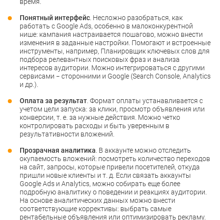
время.
Понятный интерфейс
. Несложно разобраться, как
работать с Google Ads, особенно в малоконкурентной
нише: кампания настраивается пошагово, можно внести
изменения в заданные настройки. Помогают и встроенные
инструменты, например, Планировщик ключевых слов для
подбора релевантных поисковых фраз и анализа
интересов аудитории. Можно интегрироваться с другими
сервисами − сторонними и Google (Search Console, Analytics
и др.).
Оплата за результат
. Формат оплаты устанавливается с
учетом цели запуска: за клики, просмотр объявления или
конверсии, т. е. за нужные действия. Можно четко
контролировать расходы и быть уверенным в
результативности вложений.
Прозрачная аналитика
. В аккаунте можно отследить
окупаемость вложений: посмотреть количество переходов
на сайт, запросы, которые привели посетителей, откуда
пришли новые клиенты и т. д. Если связать аккаунты
Google Ads и Analytics, можно собирать еще более
подробную аналитику о поведении и реакциях аудитории.
На основе аналитических данных можно внести
соответствующие коррективы: выбрать самые
рентабельные объявления или оптимизировать рекламу.