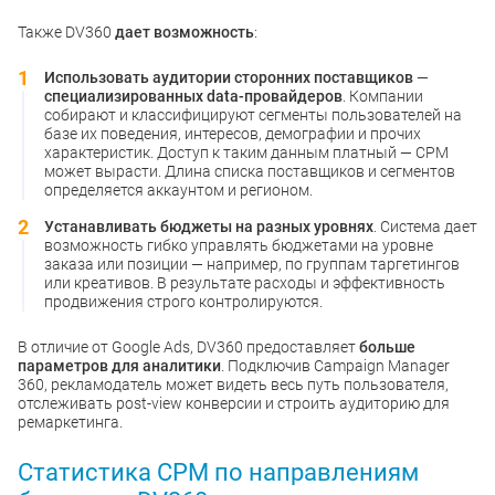
Также DV360
дает возможность
:
Использовать аудитории сторонних поставщиков
—
специализированных data-провайдеров
. Компании
собирают и классифицируют сегменты пользователей на
базе их поведения, интересов, демографии и прочих
характеристик. Доступ к таким данным платный — CPM
может вырасти. Длина списка поставщиков и сегментов
определяется аккаунтом и регионом.
Устанавливать бюджеты на разных уровнях
. Система дает
возможность гибко управлять бюджетами на уровне
заказа или позиции — например, по группам таргетингов
или креативов. В результате расходы и эффективность
продвижения строго контролируются.
В отличие от Google Ads, DV360 предоставляет
больше
параметров для аналитики
. Подключив Campaign Manager
360, рекламодатель может видеть весь путь пользователя,
отслеживать post-view конверсии и строить аудиторию для
ремаркетинга.
Статистика CPM по направлениям