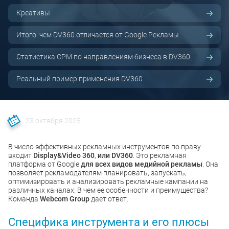
Креативы
Итого: чем DV360 отличается от Google Рекламы
Статистика CPM по направлениям бизнеса в DV360
Реальный пример применения DV360
23 октября 2025
В число эффективных рекламных инструментов по праву
входит
Display&Video 360
,
или DV360
. Это рекламная
платформа от Google
для всех видов медийной рекламы
. Она
позволяет рекламодателям планировать, запускать,
оптимизировать и анализировать рекламные кампании на
различных каналах. В чем ее особенности и преимущества?
Команда
Webcom Group
дает ответ.
Специфика инструмента и его плюсы