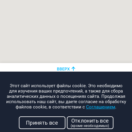
ВВЕРХ
+375 (44)
показать номер
Этот сайт использует файлы cookie. Это необходимо
info@promo-webcom.by
для изучения ваших предпочтений, а также для сбора
аналитических данных о посещениях сайта. Продолжая
использовать наш сайт, вы даете согласие на обработку
файлов cookie, в соответствии с
Соглашением
.
© 2000-2026. Webcom Performance
Отклонить все
г. Минск, ул. Свердлова, 11-332
Принять все
(кроме необходимых)
УНП: 190437288